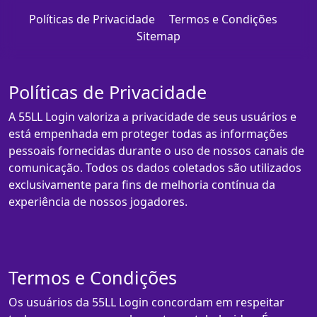
Políticas de Privacidade
Termos e Condições
Sitemap
Políticas de Privacidade
A 55LL Login valoriza a privacidade de seus usuários e
está empenhada em proteger todas as informações
pessoais fornecidas durante o uso de nossos canais de
comunicação. Todos os dados coletados são utilizados
exclusivamente para fins de melhoria contínua da
experiência de nossos jogadores.
Termos e Condições
Os usuários da 55LL Login concordam em respeitar