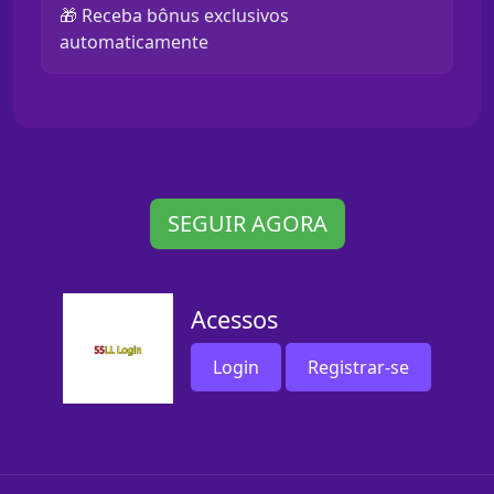
🎁 Receba bônus exclusivos
automaticamente
SEGUIR AGORA
Acessos
Login
Registrar-se