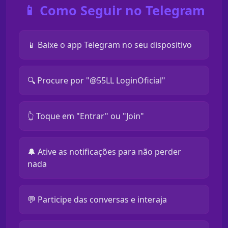
📱 Como Seguir no Telegram
📱 Baixe o app Telegram no seu dispositivo
🔍 Procure por "@55LL LoginOficial"
👆 Toque em "Entrar" ou "Join"
🔔 Ative as notificações para não perder
nada
💬 Participe das conversas e interaja