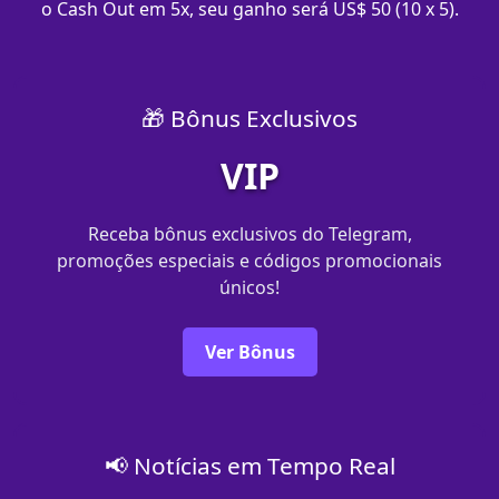
o Cash Out em 5x, seu ganho será US$ 50 (10 x 5).
🎁 Bônus Exclusivos
VIP
Receba bônus exclusivos do Telegram,
promoções especiais e códigos promocionais
únicos!
Ver Bônus
📢 Notícias em Tempo Real