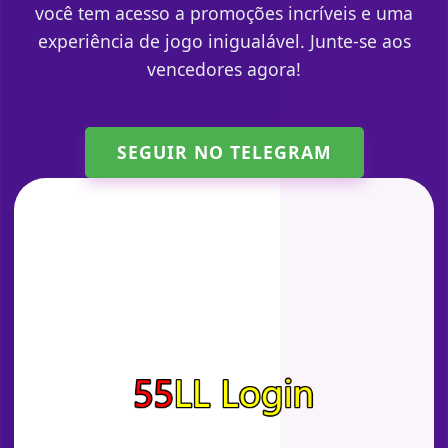
você tem acesso a promoções incríveis e uma
experiência de jogo inigualável. Junte-se aos
vencedores agora!
SEGUIR NO TELEGRAM