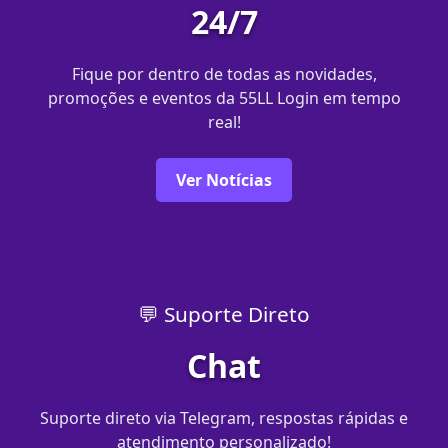
24/7
Fique por dentro de todas as novidades,
promoções e eventos da 55LL Login em tempo
real!
Ver Notícias
💬 Suporte Direto
Chat
Suporte direto via Telegram, respostas rápidas e
atendimento personalizado!