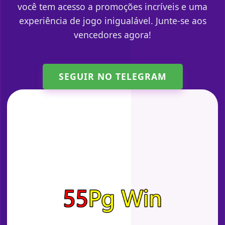
você tem acesso a promoções incríveis e uma
experiência de jogo inigualável. Junte-se aos
vencedores agora!
SEGUIR NO TELEGRAM