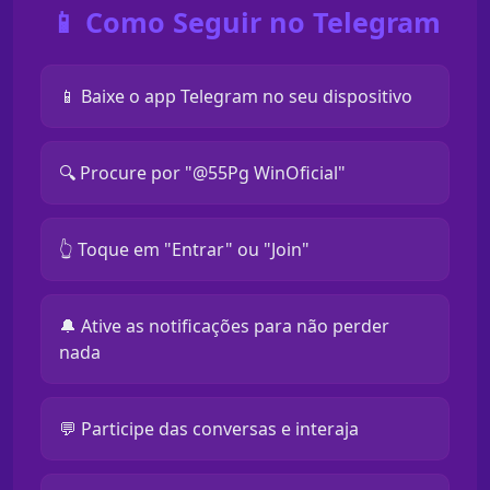
📱 Como Seguir no Telegram
📱 Baixe o app Telegram no seu dispositivo
🔍 Procure por "@55Pg WinOficial"
👆 Toque em "Entrar" ou "Join"
🔔 Ative as notificações para não perder
nada
💬 Participe das conversas e interaja