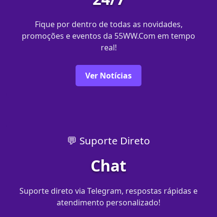
Fique por dentro de todas as novidades,
promoções e eventos da 55WW.Com em tempo
real!
Ver Notícias
💬 Suporte Direto
Chat
Suporte direto via Telegram, respostas rápidas e
atendimento personalizado!