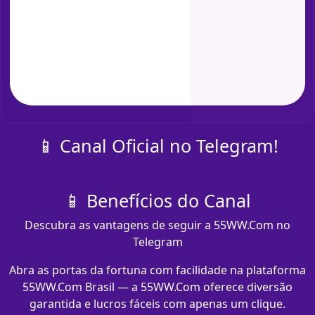
📱 Canal Oficial no Telegram!
📱 Benefícios do Canal
Descubra as vantagens de seguir a 55WW.Com no
Telegram
Abra as portas da fortuna com facilidade na plataforma
55WW.Com Brasil — a 55WW.Com oferece diversão
garantida e lucros fáceis com apenas um clique.