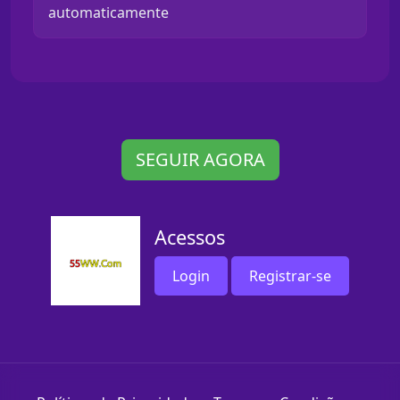
automaticamente
SEGUIR AGORA
Acessos
Login
Registrar-se