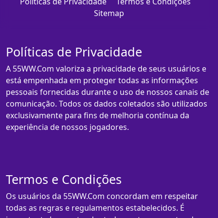
Políticas de Privacidade
Termos e Condições
Sitemap
Políticas de Privacidade
A 55WW.Com valoriza a privacidade de seus usuários e
está empenhada em proteger todas as informações
pessoais fornecidas durante o uso de nossos canais de
comunicação. Todos os dados coletados são utilizados
exclusivamente para fins de melhoria contínua da
experiência de nossos jogadores.
Termos e Condições
Os usuários da 55WW.Com concordam em respeitar
todas as regras e regulamentos estabelecidos. É