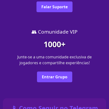
Falar Suporte
👥 Comunidade VIP
1000+
Junte-se a uma comunidade exclusiva de
jogadores e compartilhe experiências!
Entrar Grupo
📱 Como Seguir no Telegram