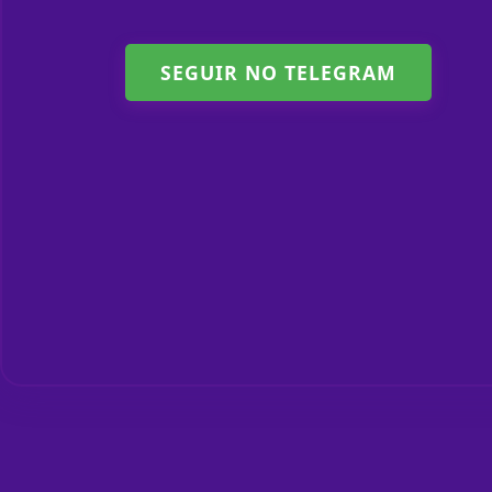
SEGUIR NO TELEGRAM