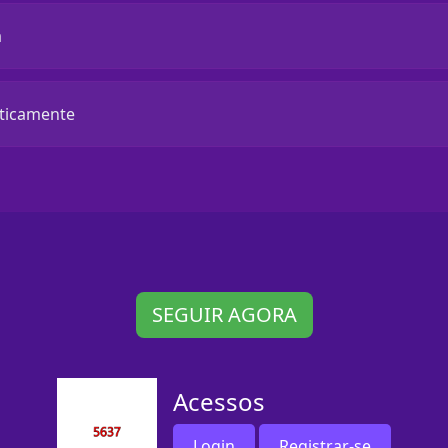
a
aticamente
SEGUIR AGORA
Acessos
Login
Registrar-se