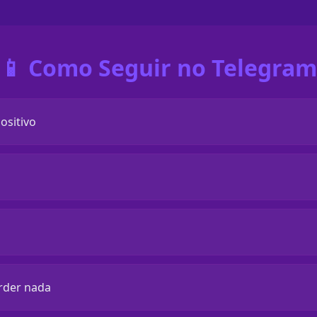
📱 Como Seguir no Telegram
ositivo
erder nada