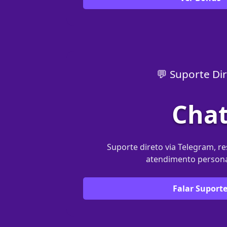
💬 Suporte Di
Cha
Suporte direto via Telegram, r
atendimento persona
Falar Suport