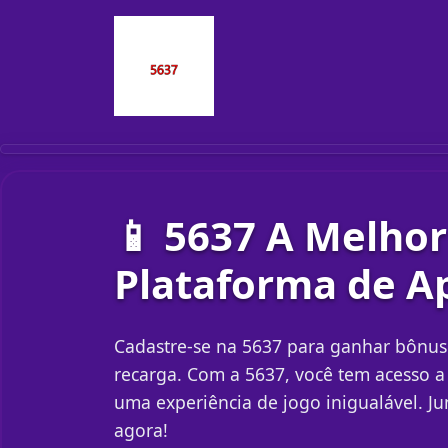
📱 5637 A Melhor
Plataforma de A
Cadastre-se na 5637 para ganhar bônus
recarga. Com a 5637, você tem acesso a
uma experiência de jogo inigualável. J
agora!