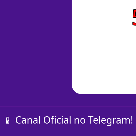
📱 Canal Oficial no Telegram!