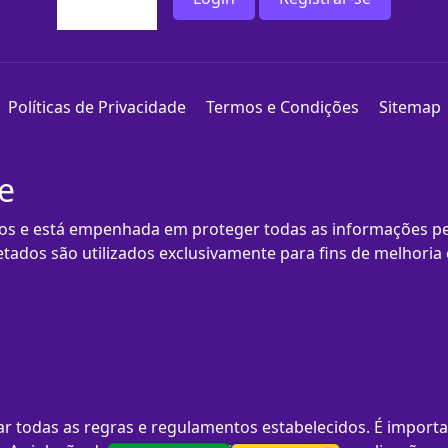
Políticas de Privacidade
Termos e Condições
Sitemap
de
rios e está empenhada em proteger todas as informações p
tados são utilizados exclusivamente para fins de melhoria
 todas as regras e regulamentos estabelecidos. É importa