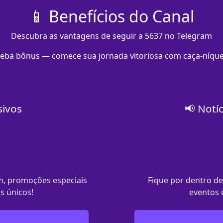
📱 Benefícios do Canal
Descubra as vantagens de seguir a 5637 no Telegram
eceba bônus — comece sua jornada vitoriosa com caça-níquei
sivos
📢 Notí
m, promoções especiais
Fique por dentro d
s únicos!
eventos 