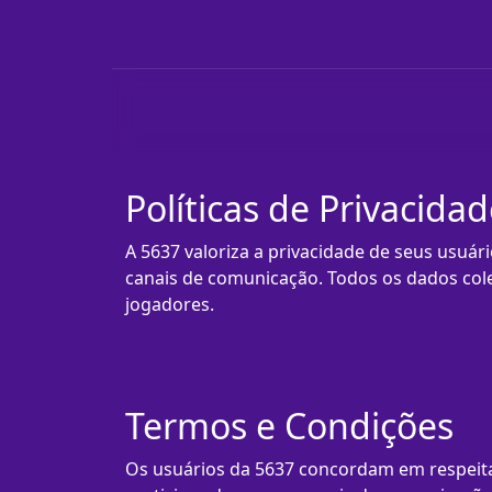
Políticas de Privacida
A 5637 valoriza a privacidade de seus usuá
canais de comunicação. Todos os dados cole
jogadores.
Termos e Condições
Os usuários da 5637 concordam em respeitar