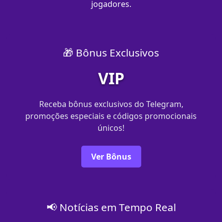
jogadores.
🎁 Bônus Exclusivos
VIP
Receba bônus exclusivos do Telegram,
promoções especiais e códigos promocionais
únicos!
Ver Bônus
📢 Notícias em Tempo Real