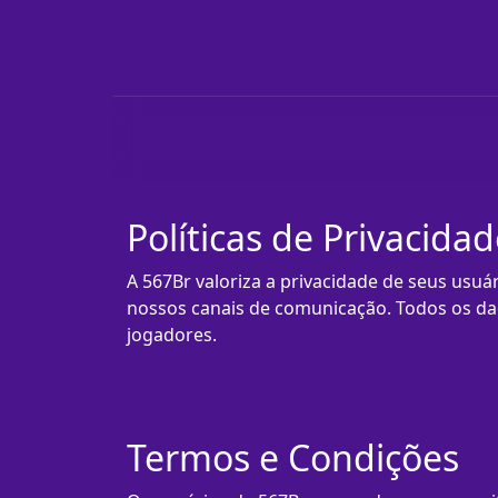
Políticas de Privacida
A 567Br valoriza a privacidade de seus usu
nossos canais de comunicação. Todos os dad
jogadores.
Termos e Condições