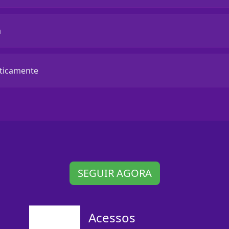
a
aticamente
SEGUIR AGORA
Acessos