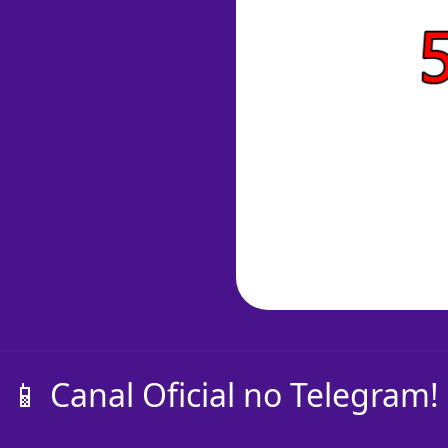
📱 Canal Oficial no Telegram!