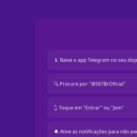
📱 Baixe o app Telegram no seu disp
🔍 Procure por "@567BrOficial"
👆 Toque em "Entrar" ou "Join"
🔔 Ative as notificações para não p