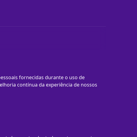
pessoais fornecidas durante o uso de
elhoria contínua da experiência de nossos