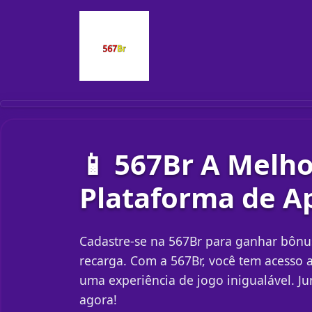
📱 567Br A Melh
Plataforma de A
Cadastre-se na 567Br para ganhar bônu
recarga. Com a 567Br, você tem acesso a
uma experiência de jogo inigualável. J
agora!