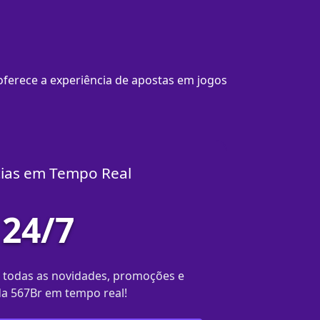
oferece a experiência de apostas em jogos
cias em Tempo Real
24/7
e todas as novidades, promoções e
da 567Br em tempo real!