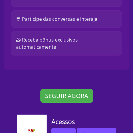
💬 Participe das conversas e interaja
🎁 Receba bônus exclusivos
automaticamente
SEGUIR AGORA
Acessos