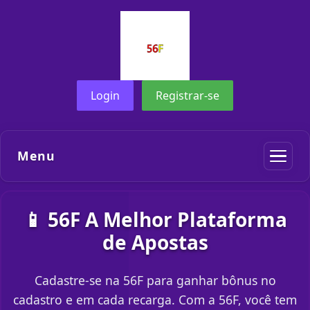
Login
Registrar-se
Menu
📱 56F A Melhor Plataforma
de Apostas
Cadastre-se na 56F para ganhar bônus no
cadastro e em cada recarga. Com a 56F, você tem