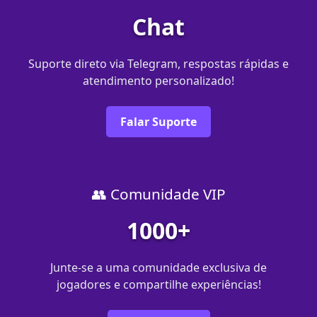
Chat
Suporte direto via Telegram, respostas rápidas e
atendimento personalizado!
Falar Suporte
👥 Comunidade VIP
1000+
Junte-se a uma comunidade exclusiva de
jogadores e compartilhe experiências!