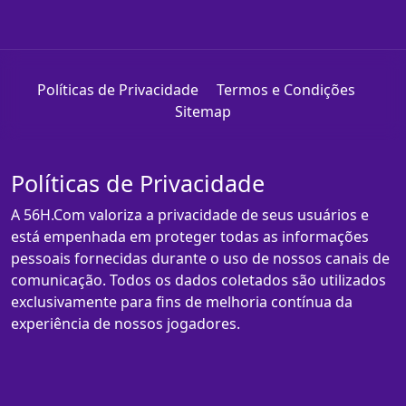
Políticas de Privacidade
Termos e Condições
Sitemap
Políticas de Privacidade
A 56H.Com valoriza a privacidade de seus usuários e
está empenhada em proteger todas as informações
pessoais fornecidas durante o uso de nossos canais de
comunicação. Todos os dados coletados são utilizados
exclusivamente para fins de melhoria contínua da
experiência de nossos jogadores.