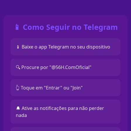
📱 Como Seguir no Telegram
📱 Baixe o app Telegram no seu dispositivo
🔍 Procure por "@56H.ComOficial"
👆 Toque em "Entrar" ou "Join"
🔔 Ative as notificações para não perder
nada