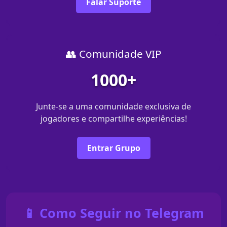
Falar Suporte
👥 Comunidade VIP
1000+
Junte-se a uma comunidade exclusiva de
jogadores e compartilhe experiências!
Entrar Grupo
📱 Como Seguir no Telegram