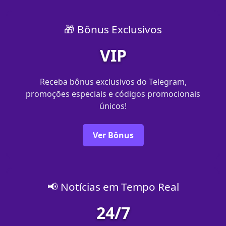
🎁 Bônus Exclusivos
VIP
Receba bônus exclusivos do Telegram,
promoções especiais e códigos promocionais
únicos!
Ver Bônus
📢 Notícias em Tempo Real
24/7