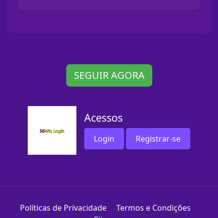
SEGUIR AGORA
Acessos
Login
Registrar-se
Políticas de Privacidade
Termos e Condições