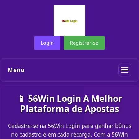
Login
Registrar-se
Menu
📱 56Win Login A Melhor
Plataforma de Apostas
Cadastre-se na 56Win Login para ganhar bônus
no cadastro e em cada recarga. Com a 56Win