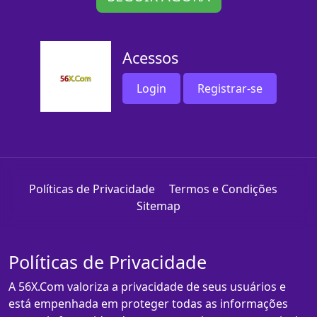
Acessos
Login
Registrar-se
Políticas de Privacidade
Termos e Condições
Sitemap
Políticas de Privacidade
A 56X.Com valoriza a privacidade de seus usuários e
está empenhada em proteger todas as informações