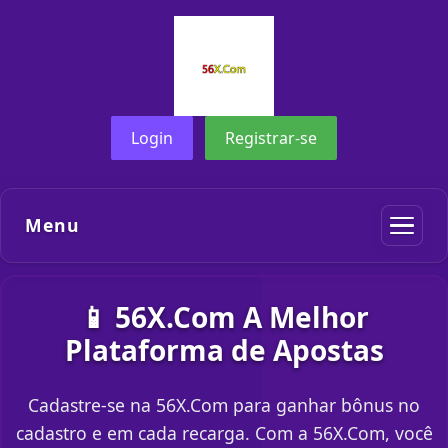
Login
Registrar-se
Menu
📱 56X.Com A Melhor
Plataforma de Apostas
Cadastre-se na 56X.Com para ganhar bônus no
cadastro e em cada recarga. Com a 56X.Com, você