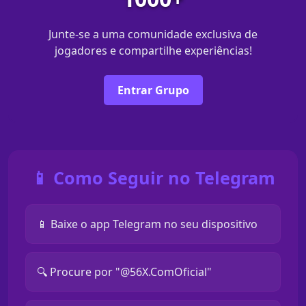
Junte-se a uma comunidade exclusiva de
jogadores e compartilhe experiências!
Entrar Grupo
📱 Como Seguir no Telegram
📱 Baixe o app Telegram no seu dispositivo
🔍 Procure por "@56X.ComOficial"