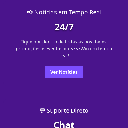
📢 Notícias em Tempo Real
24/7
Fique por dentro de todas as novidades,
promoções e eventos da 5757Win em tempo
real!
Ver Notícias
💬 Suporte Direto
Chat