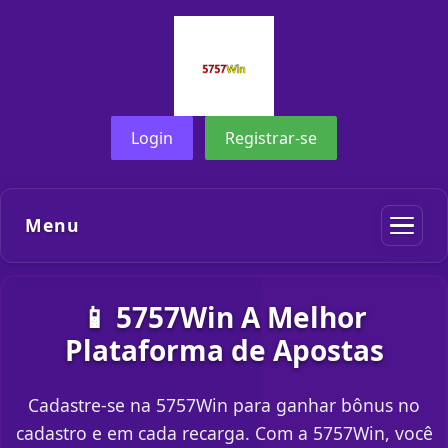
Login
Registrar-se
Menu
📱 5757Win A Melhor
Plataforma de Apostas
Cadastre-se na 5757Win para ganhar bônus no
cadastro e em cada recarga. Com a 5757Win, você