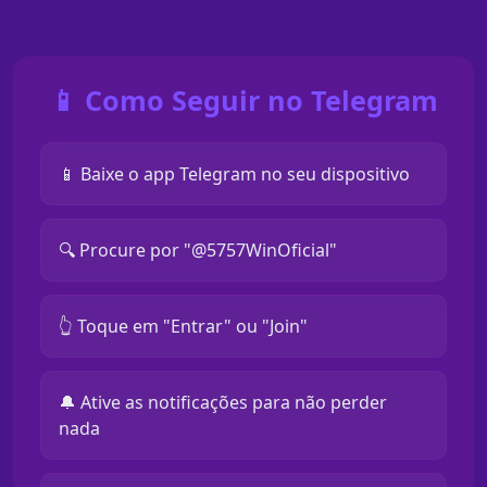
📱 Como Seguir no Telegram
📱 Baixe o app Telegram no seu dispositivo
🔍 Procure por "@5757WinOficial"
👆 Toque em "Entrar" ou "Join"
🔔 Ative as notificações para não perder
nada