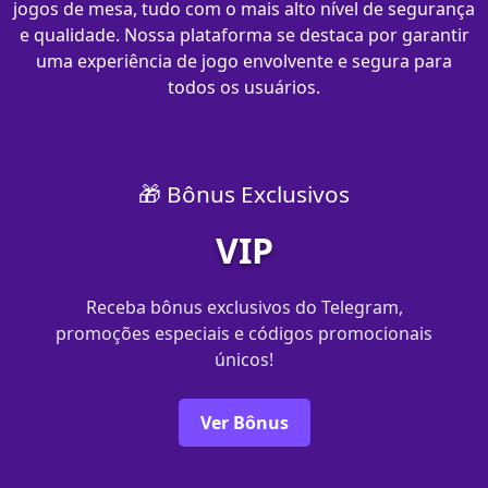
jogos de mesa, tudo com o mais alto nível de segurança
e qualidade. Nossa plataforma se destaca por garantir
uma experiência de jogo envolvente e segura para
todos os usuários.
🎁 Bônus Exclusivos
VIP
Receba bônus exclusivos do Telegram,
promoções especiais e códigos promocionais
únicos!
Ver Bônus