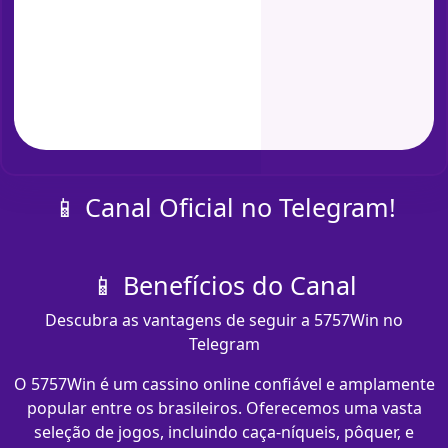
📱 Canal Oficial no Telegram!
📱 Benefícios do Canal
Descubra as vantagens de seguir a 5757Win no
Telegram
O 5757Win é um cassino online confiável e amplamente
popular entre os brasileiros. Oferecemos uma vasta
seleção de jogos, incluindo caça-níqueis, pôquer, e