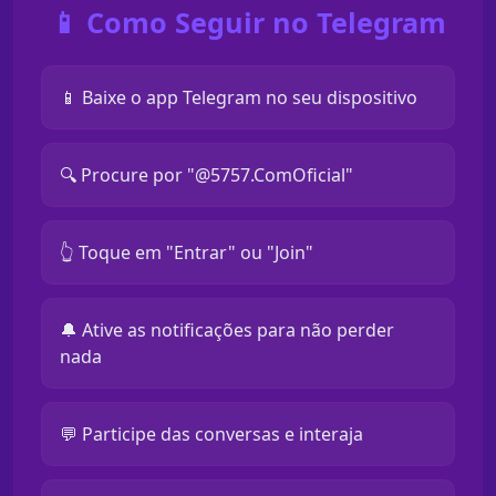
📱 Como Seguir no Telegram
📱 Baixe o app Telegram no seu dispositivo
🔍 Procure por "@5757.ComOficial"
👆 Toque em "Entrar" ou "Join"
🔔 Ative as notificações para não perder
nada
💬 Participe das conversas e interaja