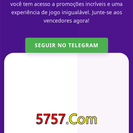
você tem acesso a promoções incríveis e uma
experiência de jogo inigualável. Junte-se aos
vencedores agora!
SEGUIR NO TELEGRAM