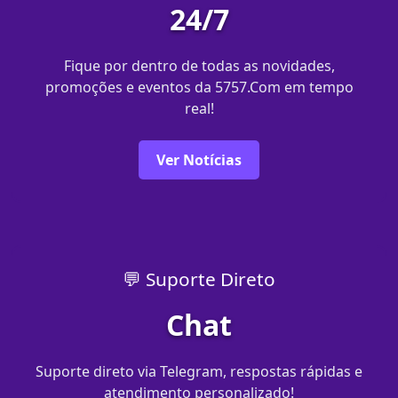
24/7
Fique por dentro de todas as novidades,
promoções e eventos da 5757.Com em tempo
real!
Ver Notícias
💬 Suporte Direto
Chat
Suporte direto via Telegram, respostas rápidas e
atendimento personalizado!