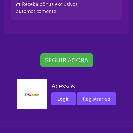
🎁 Receba bônus exclusivos
automaticamente
SEGUIR AGORA
Acessos
Login
Registrar-se