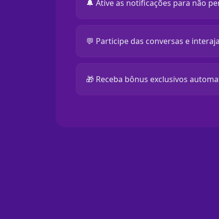
🔔 Ative as notificações para não p
💬 Participe das conversas e interaj
🎁 Receba bônus exclusivos autom