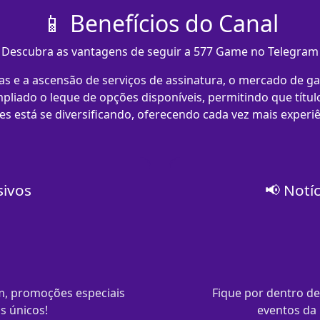
📱 Benefícios do Canal
Descubra as vantagens de seguir a 577 Game no Telegram
as e a ascensão de serviços de assinatura, o mercado de 
liado o leque de opções disponíveis, permitindo que tít
 está se diversificando, oferecendo cada vez mais experiê
sivos
📢 Notí
m, promoções especiais
Fique por dentro d
s únicos!
eventos da