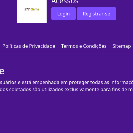
Acessos
Login
Registrar-se
Políticas de Privacidade
Termos e Condições
Sitemap
de
 usuários e está empenhada em proteger todas as informaçõ
os coletados são utilizados exclusivamente para fins de m