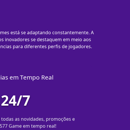
games está se adaptando constantemente. A
ulos inovadores se destaquem em meio aos
ncias para diferentes perfis de jogadores.
cias em Tempo Real
24/7
e todas as novidades, promoções e
 577 Game em tempo real!