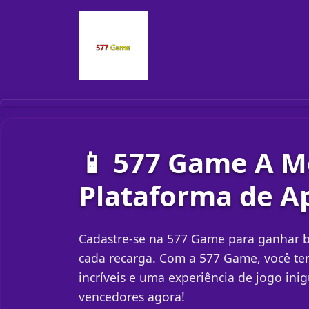
📱 577 Game A M
Plataforma de A
Cadastre-se na 577 Game para ganhar 
cada recarga. Com a 577 Game, você t
incríveis e uma experiência de jogo inig
vencedores agora!