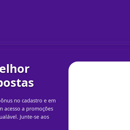
elhor
postas
bônus no cadastro e em
em acesso a promoções
ualável. Junte-se aos