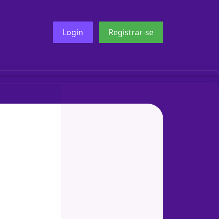
Login
Registrar-se