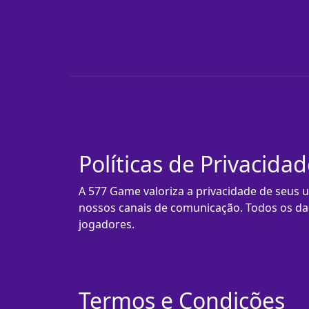
Políticas de Privacida
A 577 Game valoriza a privacidade de seus
nossos canais de comunicação. Todos os dad
jogadores.
Termos e Condições