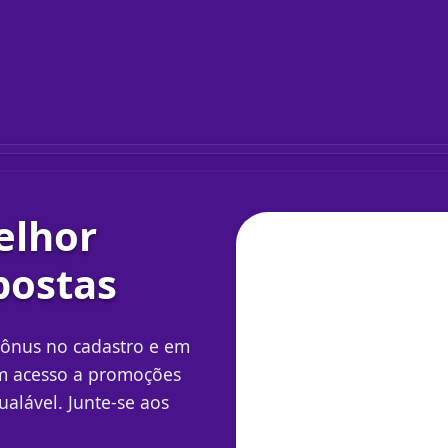
elhor
postas
bônus no cadastro e em
em acesso a promoções
ualável. Junte-se aos