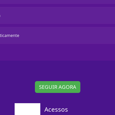
a
aticamente
SEGUIR AGORA
Acessos