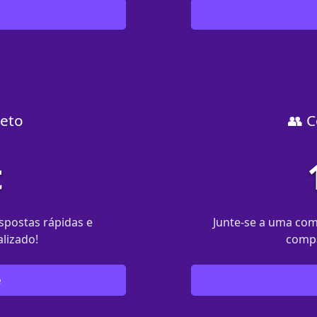
reto
👥 
t
espostas rápidas e
Junte-se a uma com
lizado!
compa
e