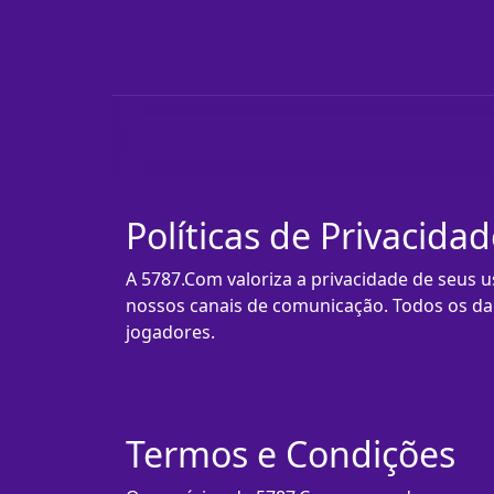
Políticas de Privacida
A 5787.Com valoriza a privacidade de seus 
nossos canais de comunicação. Todos os dad
jogadores.
Termos e Condições