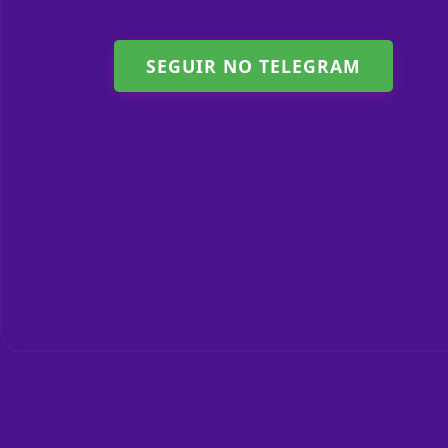
SEGUIR NO TELEGRAM