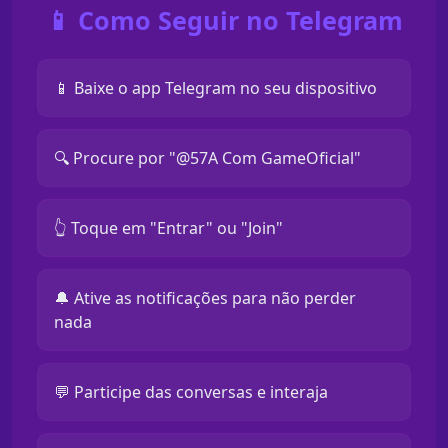
📱 Como Seguir no Telegram
📱 Baixe o app Telegram no seu dispositivo
🔍 Procure por "@57A Com GameOficial"
👆 Toque em "Entrar" ou "Join"
🔔 Ative as notificações para não perder
nada
💬 Participe das conversas e interaja