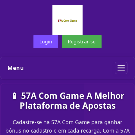
Login
Registrar-se
Menu
📱 57A Com Game A Melhor
Plataforma de Apostas
Cadastre-se na 57A Com Game para ganhar
bônus no cadastro e em cada recarga. Com a 57A