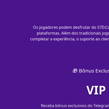
Os jogadores podem desfrutar do 57D.Com
plataformas. Além dos tradicionais jo
completar a experiência, o suporte ao cli
🎁 Bônus Exclu
VIP
Receba bônus exclusivos do Telegra