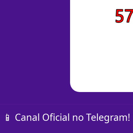
📱 Canal Oficial no Telegram!