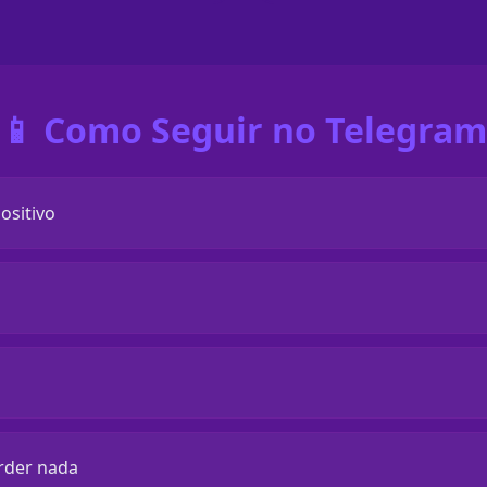
📱 Como Seguir no Telegram
ositivo
erder nada