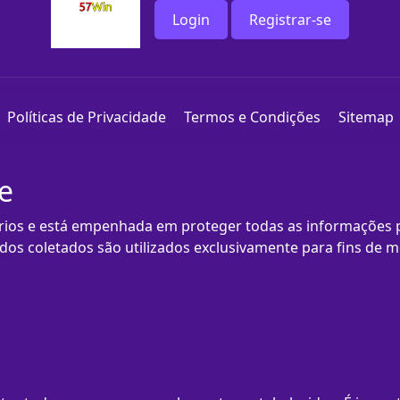
Login
Registrar-se
Políticas de Privacidade
Termos e Condições
Sitemap
de
ários e está empenhada em proteger todas as informações 
os coletados são utilizados exclusivamente para fins de m