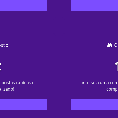
reto
👥 
t
espostas rápidas e
Junte-se a uma com
lizado!
compa
e