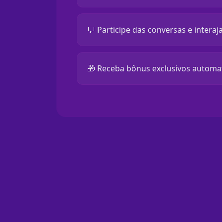
💬 Participe das conversas e interaj
🎁 Receba bônus exclusivos autom