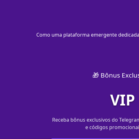
Como uma plataforma emergente dedicada a
🎁 Bônus Exclu
VIP
Receba bônus exclusivos do Telegra
e códigos promocionai