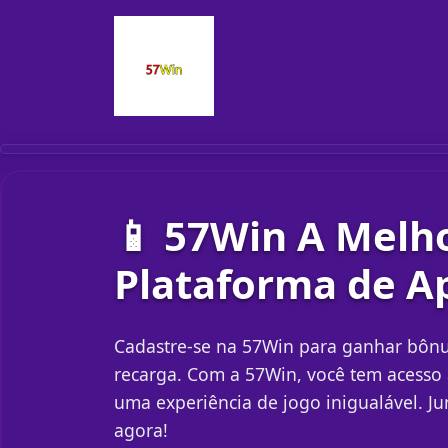
📱 57Win A Melh
Plataforma de A
Cadastre-se na 57Win para ganhar bônu
recarga. Com a 57Win, você tem acesso 
uma experiência de jogo inigualável. J
agora!