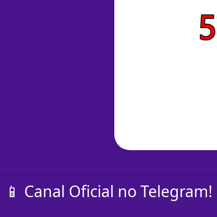
📱 Canal Oficial no Telegram!