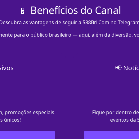
📱 Benefícios do Canal
Descubra as vantagens de seguir a 588Brl.Com no Telegra
nte para o público brasileiro — aqui, além da diversão, vo
sivos
📢 Notí
m, promoções especiais
Fique por dentro d
s únicos!
eventos da 