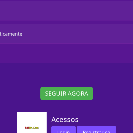
a
aticamente
SEGUIR AGORA
Acessos
Login
Registrar-se