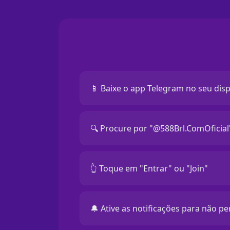
📱 Baixe o app Telegram no seu disp
🔍 Procure por "@588Brl.ComOficial
👆 Toque em "Entrar" ou "Join"
🔔 Ative as notificações para não p