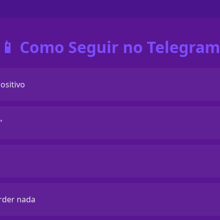
📱 Como Seguir no Telegram
ositivo
"
erder nada