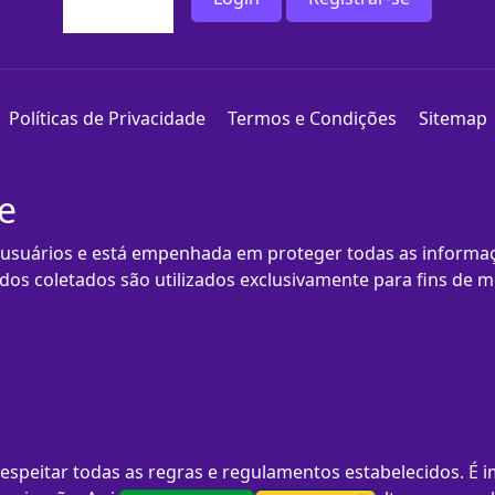
Políticas de Privacidade
Termos e Condições
Sitemap
de
s usuários e está empenhada em proteger todas as informa
os coletados são utilizados exclusivamente para fins de m
peitar todas as regras e regulamentos estabelecidos. É i