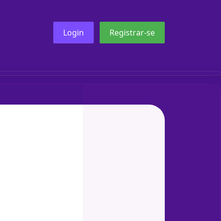
Login
Registrar-se