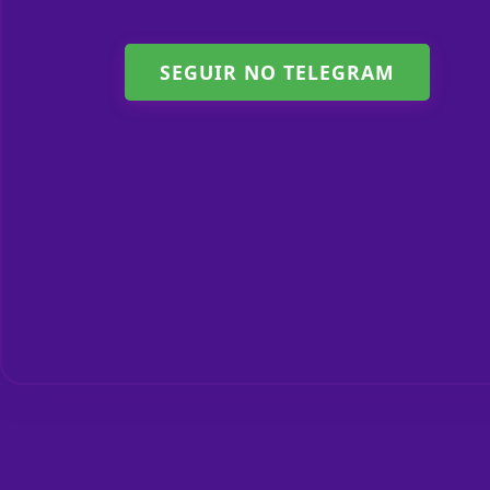
SEGUIR NO TELEGRAM