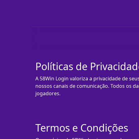
Políticas de Privacida
A 58Win Login valoriza a privacidade de se
nossos canais de comunicação. Todos os dad
jogadores.
Termos e Condições