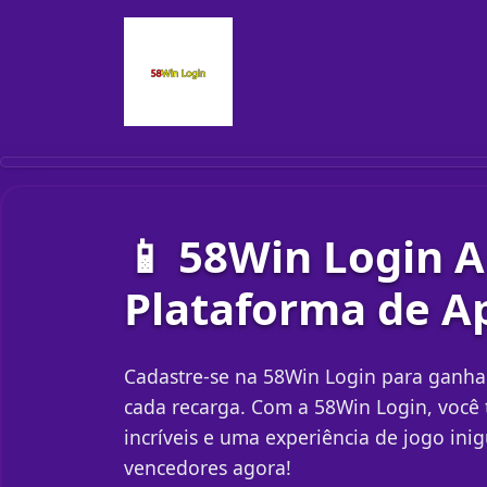
📱 58Win Login 
Plataforma de A
Cadastre-se na 58Win Login para ganha
cada recarga. Com a 58Win Login, você
incríveis e uma experiência de jogo inig
vencedores agora!