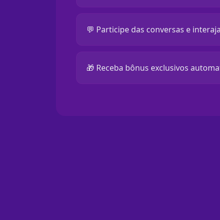
💬 Participe das conversas e interaj
🎁 Receba bônus exclusivos autom