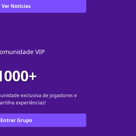
Ver Notícias
Comunidade VIP
1000+
unidade exclusiva de jogadores e
rtilhe experiências!
Entrar Grupo