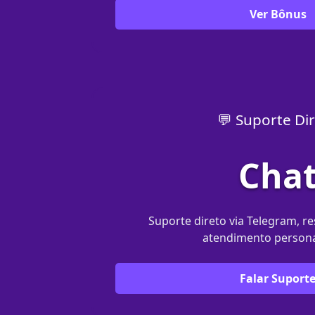
Ver Bônus
💬 Suporte Di
Cha
Suporte direto via Telegram, r
atendimento persona
Falar Suport