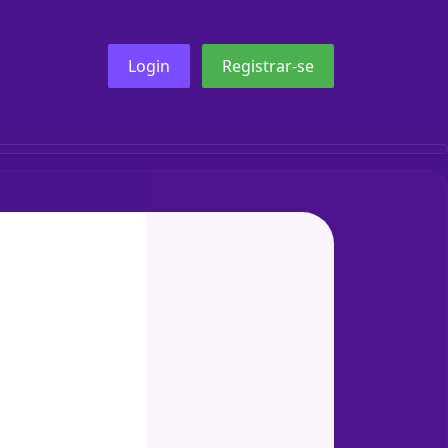
Login
Registrar-se