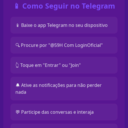
📱 Como Seguir no Telegram
📱 Baixe o app Telegram no seu dispositivo
🔍 Procure por "@59H Com LoginOficial"
👆 Toque em "Entrar" ou "Join"
🔔 Ative as notificações para não perder
nada
💬 Participe das conversas e interaja