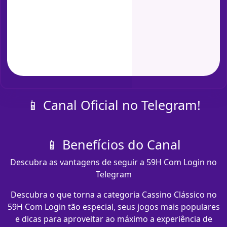
📱 Canal Oficial no Telegram!
📱 Benefícios do Canal
Descubra as vantagens de seguir a 59H Com Login no
Telegram
Descubra o que torna a categoria Cassino Clássico no
59H Com Login tão especial, seus jogos mais populares
e dicas para aproveitar ao máximo a experiência de