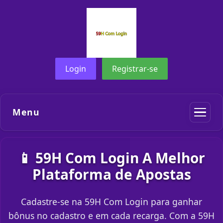
Login
Registrar-se
Menu
📱 59H Com Login A Melhor
Plataforma de Apostas
Cadastre-se na 59H Com Login para ganhar
bônus no cadastro e em cada recarga. Com a 59H