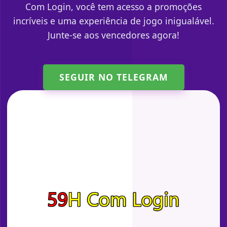
Com Login, você tem acesso a promoções
incríveis e uma experiência de jogo inigualável.
Junte-se aos vencedores agora!
SEGUIR NO TELEGRAM