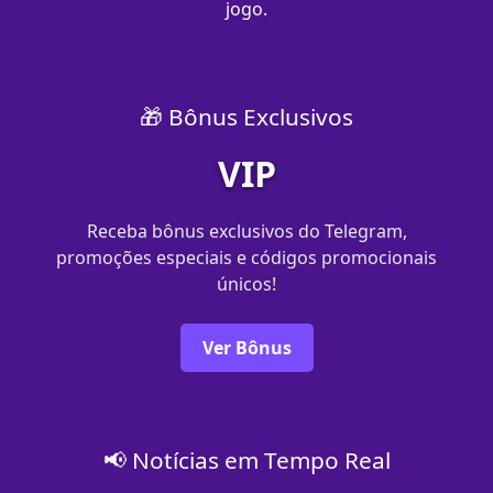
jogo.
🎁 Bônus Exclusivos
VIP
Receba bônus exclusivos do Telegram,
promoções especiais e códigos promocionais
únicos!
Ver Bônus
📢 Notícias em Tempo Real