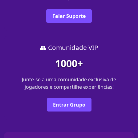
Falar Suporte
👥 Comunidade VIP
1000+
Junte-se a uma comunidade exclusiva de
jogadores e compartilhe experiências!
Entrar Grupo