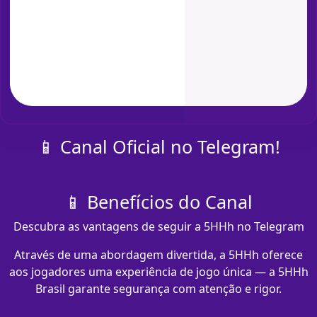
📱 Canal Oficial no Telegram!
📱 Benefícios do Canal
Descubra as vantagens de seguir a 5HHh no Telegram
Através de uma abordagem divertida, a 5HHh oferece
aos jogadores uma experiência de jogo única — a 5HHh
Brasil garante segurança com atenção e rigor.