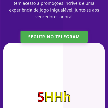
tem acesso a promoções incríveis e uma
experiência de jogo inigualável. Junte-se aos
vencedores agora!
SEGUIR NO TELEGRAM