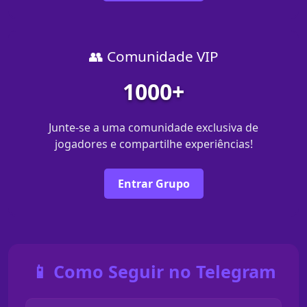
👥 Comunidade VIP
1000+
Junte-se a uma comunidade exclusiva de
jogadores e compartilhe experiências!
Entrar Grupo
📱 Como Seguir no Telegram