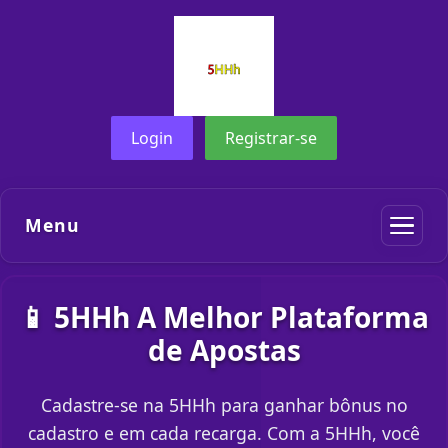
Login
Registrar-se
Menu
📱 5HHh A Melhor Plataforma
de Apostas
Cadastre-se na 5HHh para ganhar bônus no
cadastro e em cada recarga. Com a 5HHh, você