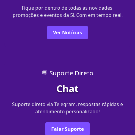
Fique por dentro de todas as novidades,
promoções e eventos da 5L.Com em tempo real!
Ver Notícias
💬 Suporte Direto
Chat
Suporte direto via Telegram, respostas rápidas e
atendimento personalizado!
Falar Suporte