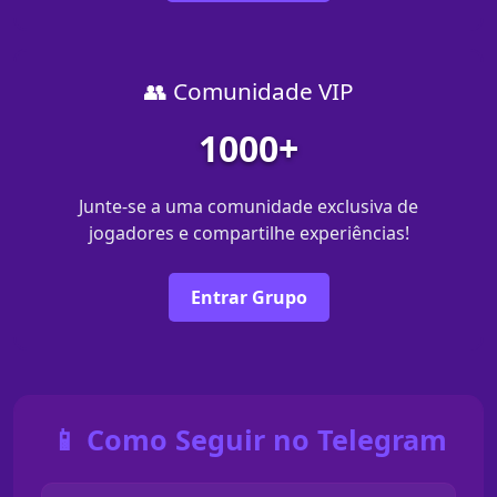
👥 Comunidade VIP
1000+
Junte-se a uma comunidade exclusiva de
jogadores e compartilhe experiências!
Entrar Grupo
📱 Como Seguir no Telegram