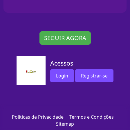
SEGUIR AGORA
Acessos
Login
Registrar-se
Políticas de Privacidade
Termos e Condições
Sitemap