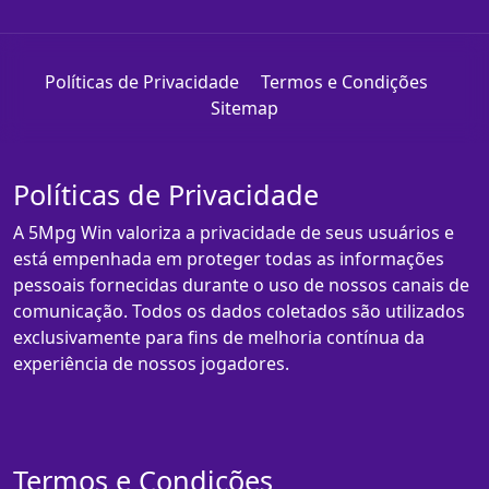
Políticas de Privacidade
Termos e Condições
Sitemap
Políticas de Privacidade
A 5Mpg Win valoriza a privacidade de seus usuários e
está empenhada em proteger todas as informações
pessoais fornecidas durante o uso de nossos canais de
comunicação. Todos os dados coletados são utilizados
exclusivamente para fins de melhoria contínua da
experiência de nossos jogadores.
Termos e Condições