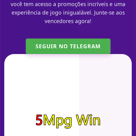
você tem acesso a promoções incríveis e uma
experiência de jogo inigualável. Junte-se aos
vencedores agora!
SEGUIR NO TELEGRAM