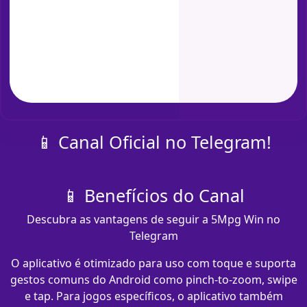
📱 Canal Oficial no Telegram!
📱 Benefícios do Canal
Descubra as vantagens de seguir a 5Mpg Win no
Telegram
O aplicativo é otimizado para uso com toque e suporta
gestos comuns do Android como pinch-to-zoom, swipe
e tap. Para jogos específicos, o aplicativo também