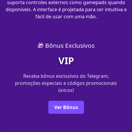
suporta controles externos como gamepads quando
disponíveis. A interface é projetada para ser intuitiva e
fácil de usar com uma mão.
🎁 Bônus Exclusivos
VIP
Receba bônus exclusivos do Telegram,
promoções especiais e códigos promocionais
únicos!
Ver Bônus