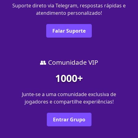
Suporte direto via Telegram, respostas rápidas e
atendimento personalizado!
Falar Suporte
👥 Comunidade VIP
1000+
Junte-se a uma comunidade exclusiva de
jogadores e compartilhe experiências!
Entrar Grupo