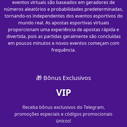
eventos virtuais são baseados em geradores de
números aleatórios e probabilidades predeterminadas,
tornando-os independentes dos eventos esportivos do
mundo real. As apostas esportivas virtuais
proporcionam uma experiência de apostas rápida e
divertida, pois as partidas geralmente são concluídas
em poucos minutos e novos eventos começam com
frequência.
🎁 Bônus Exclusivos
VIP
Receba bônus exclusivos do Telegram,
promoções especiais e códigos promocionais
únicos!