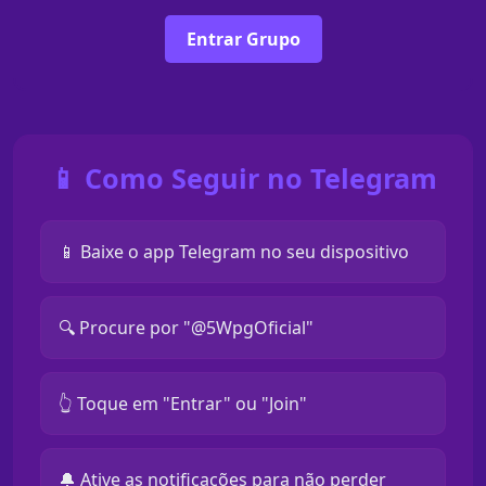
Entrar Grupo
📱 Como Seguir no Telegram
📱 Baixe o app Telegram no seu dispositivo
🔍 Procure por "@5WpgOficial"
👆 Toque em "Entrar" ou "Join"
🔔 Ative as notificações para não perder