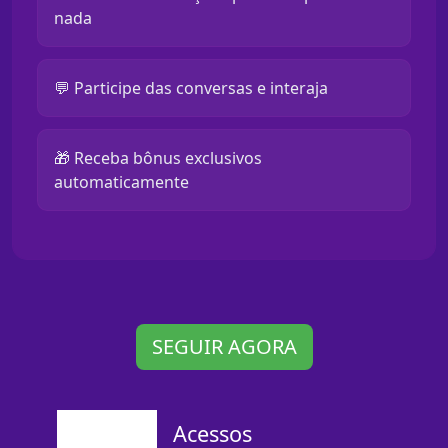
nada
💬 Participe das conversas e interaja
🎁 Receba bônus exclusivos
automaticamente
SEGUIR AGORA
Acessos