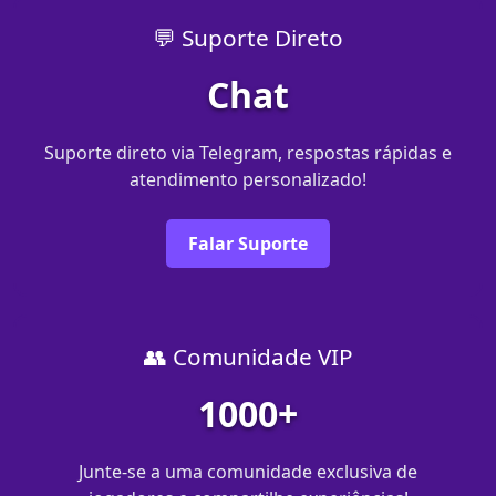
💬 Suporte Direto
Chat
Suporte direto via Telegram, respostas rápidas e
atendimento personalizado!
Falar Suporte
👥 Comunidade VIP
1000+
Junte-se a uma comunidade exclusiva de