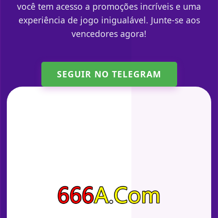
você tem acesso a promoções incríveis e uma
experiência de jogo inigualável. Junte-se aos
vencedores agora!
SEGUIR NO TELEGRAM