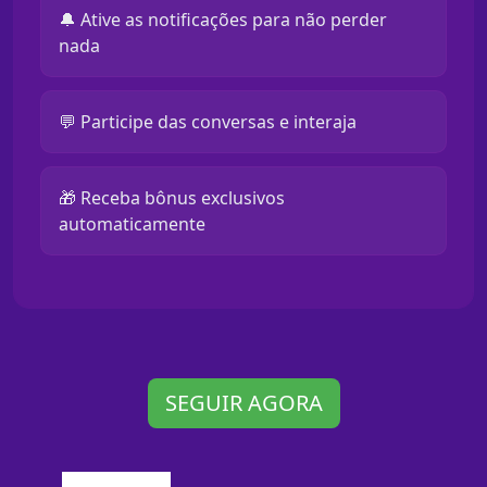
🔔 Ative as notificações para não perder
nada
💬 Participe das conversas e interaja
🎁 Receba bônus exclusivos
automaticamente
SEGUIR AGORA