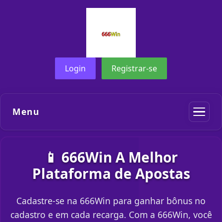
Login
Registrar-se
Menu
📱 666Win A Melhor
Plataforma de Apostas
Cadastre-se na 666Win para ganhar bônus no
cadastro e em cada recarga. Com a 666Win, você