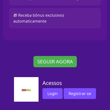
🎁 Receba bônus exclusivos
automaticamente
SEGUIR AGORA
Acessos
Login
Registrar-se