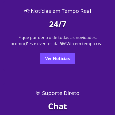
📢 Notícias em Tempo Real
24/7
Fique por dentro de todas as novidades,
promoções e eventos da 666Win em tempo real!
Ver Notícias
💬 Suporte Direto
Chat