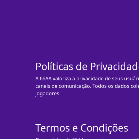
Políticas de Privacida
A 66AA valoriza a privacidade de seus usuá
canais de comunicação. Todos os dados cole
jogadores.
Termos e Condições