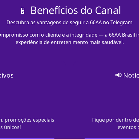
📱 Benefícios do Canal
Descubra as vantagens de seguir a 66AA no Telegram
mpromisso com o cliente e a integridade — a 66AA Brasil
experiência de entretenimento mais saudável.
sivos
📢 Notí
m, promoções especiais
Fique por dentro d
s únicos!
eventos 