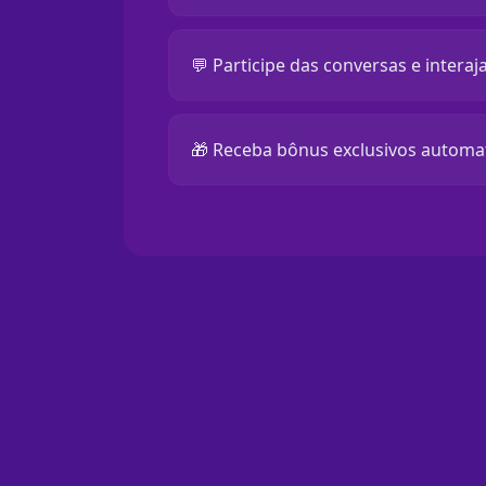
💬 Participe das conversas e interaj
🎁 Receba bônus exclusivos autom