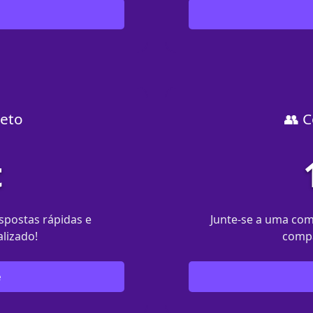
reto
👥 
t
espostas rápidas e
Junte-se a uma com
lizado!
compa
e