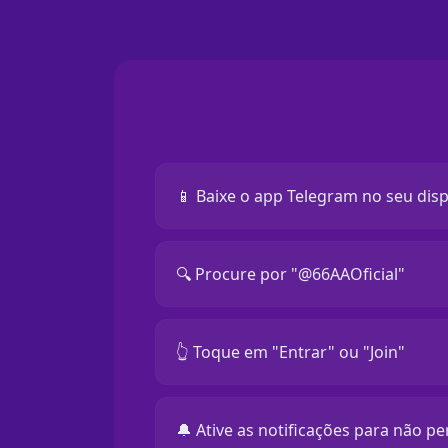
📱 Baixe o app Telegram no seu disp
🔍 Procure por "@66AAOficial"
👆 Toque em "Entrar" ou "Join"
🔔 Ative as notificações para não p