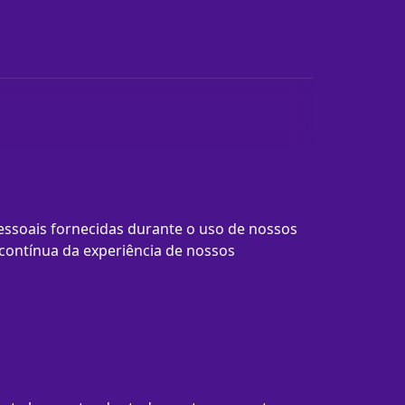
essoais fornecidas durante o uso de nossos
 contínua da experiência de nossos