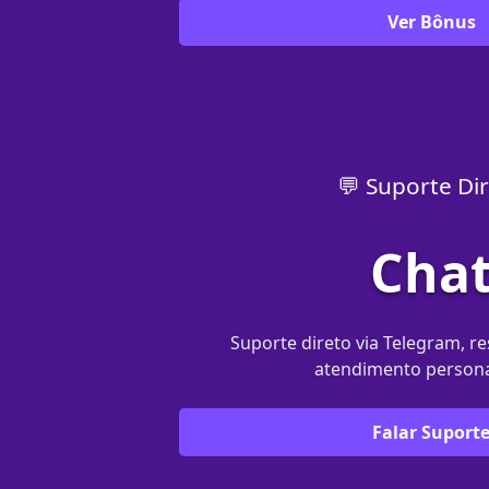
Ver Bônus
💬 Suporte Di
Cha
Suporte direto via Telegram, r
atendimento persona
Falar Suport