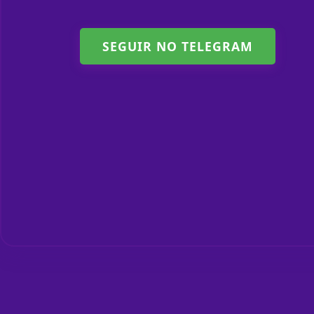
SEGUIR NO TELEGRAM