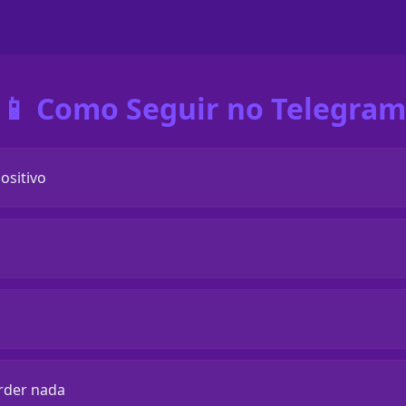
📱 Como Seguir no Telegram
ositivo
erder nada