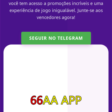
você tem acesso a promoções incríveis e uma
experiência de jogo inigualável. Junte-se aos
vencedores agora!
SEGUIR NO TELEGRAM