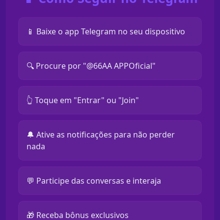
📱 Baixe o app Telegram no seu dispositivo
🔍 Procure por "@66AA APPOficial"
👆 Toque em "Entrar" ou "Join"
🔔 Ative as notificações para não perder
nada
💬 Participe das conversas e interaja
🎁 Receba bônus exclusivos