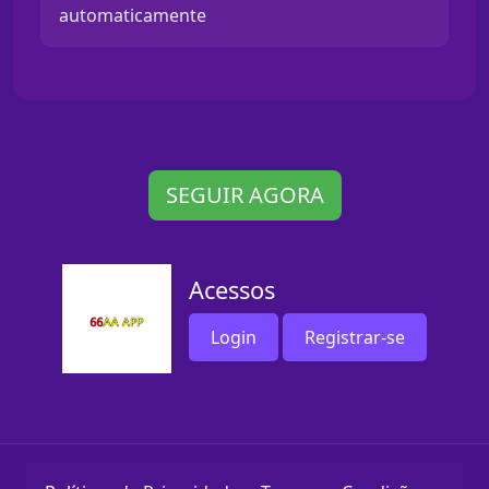
automaticamente
SEGUIR AGORA
Acessos
Login
Registrar-se