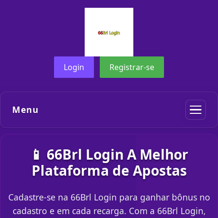
Login
Registrar-se
Menu
📱 66Brl Login A Melhor
Plataforma de Apostas
Cadastre-se na 66Brl Login para ganhar bônus no
cadastro e em cada recarga. Com a 66Brl Login,