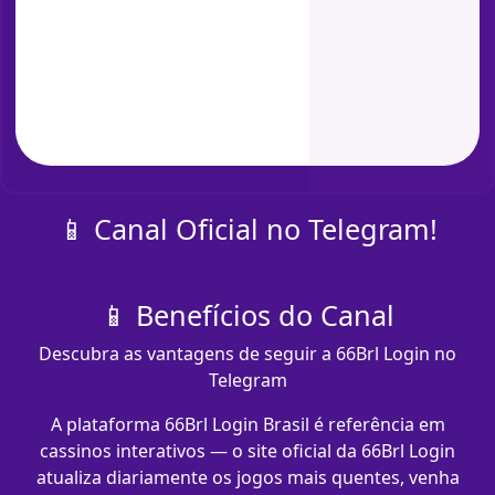
📱 Canal Oficial no Telegram!
📱 Benefícios do Canal
Descubra as vantagens de seguir a 66Brl Login no
Telegram
A plataforma 66Brl Login Brasil é referência em
cassinos interativos — o site oficial da 66Brl Login
atualiza diariamente os jogos mais quentes, venha