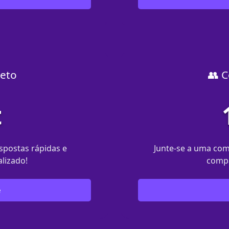
reto
👥 
t
espostas rápidas e
Junte-se a uma com
lizado!
compa
e