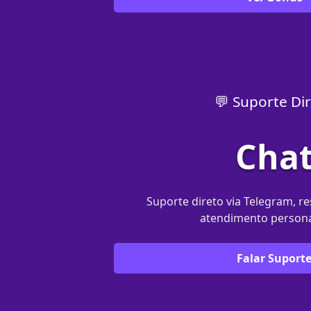
💬 Suporte Di
Cha
Suporte direto via Telegram, r
atendimento persona
Falar Suport