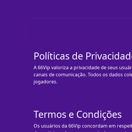
Políticas de Privacida
A 66Vip valoriza a privacidade de seus usu
canais de comunicação. Todos os dados cole
jogadores.
Termos e Condições
Os usuários da 66Vip concordam em respeita