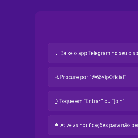
📱 Baixe o app Telegram no seu disp
🔍 Procure por "@66VipOficial"
👆 Toque em "Entrar" ou "Join"
🔔 Ative as notificações para não p