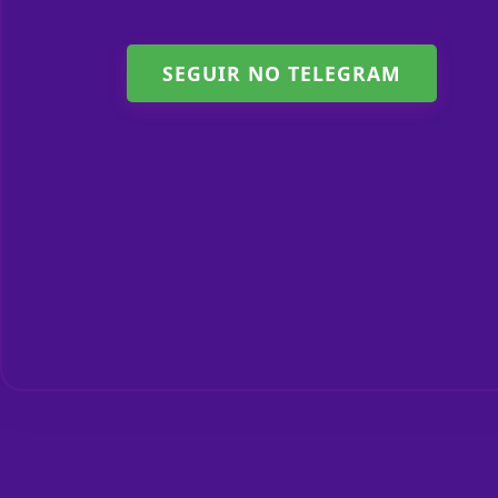
SEGUIR NO TELEGRAM