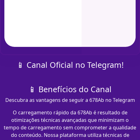
📱 Canal Oficial no Telegram!
📱 Benefícios do Canal
Descubra as vantagens de seguir a 678Ab no Telegram
O carregamento rápido da 678Ab é resultado de
otimizações técnicas avançadas que minimizam o
tempo de carregamento sem comprometer a qualidade
do conteúdo. Nossa plataforma utiliza técnicas de