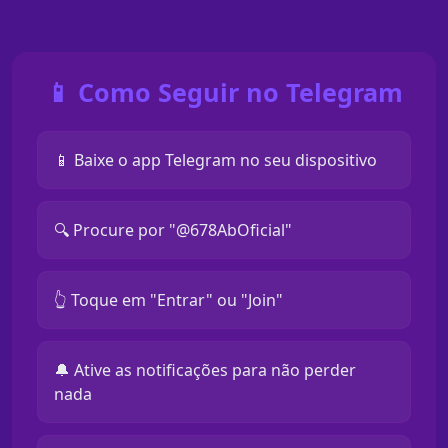
📱 Como Seguir no Telegram
📱 Baixe o app Telegram no seu dispositivo
🔍 Procure por "@678AbOficial"
👆 Toque em "Entrar" ou "Join"
🔔 Ative as notificações para não perder
nada