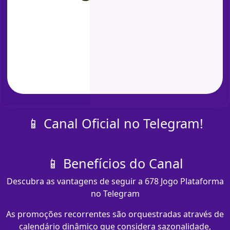
📱 Canal Oficial no Telegram!
📱 Benefícios do Canal
Descubra as vantagens de seguir a 678 Jogo Plataforma
no Telegram
As promoções recorrentes são orquestradas através de
calendário dinâmico que considera sazonalidade,