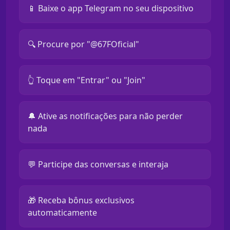
📱 Baixe o app Telegram no seu dispositivo
🔍 Procure por "@67FOficial"
👆 Toque em "Entrar" ou "Join"
🔔 Ative as notificações para não perder
nada
💬 Participe das conversas e interaja
🎁 Receba bônus exclusivos
automaticamente