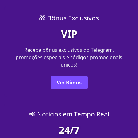
🎁 Bônus Exclusivos
VIP
Receba bônus exclusivos do Telegram,
promoções especiais e códigos promocionais
únicos!
Ver Bônus
📢 Notícias em Tempo Real
24/7