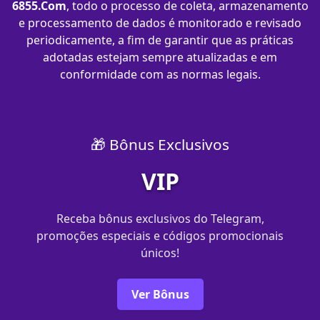
6855.Com
, todo o processo de coleta, armazenamento
e processamento de dados é monitorado e revisado
periodicamente, a fim de garantir que as práticas
adotadas estejam sempre atualizadas e em
conformidade com as normas legais.
🎁 Bônus Exclusivos
VIP
Receba bônus exclusivos do Telegram,
promoções especiais e códigos promocionais
únicos!
Ver Bônus