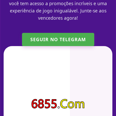
você tem acesso a promoções incríveis e uma
experiência de jogo inigualável. Junte-se aos
vencedores agora!
SEGUIR NO TELEGRAM