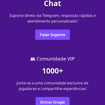
Chat
Suporte direto via Telegram, respostas rápidas e
atendimento personalizado!
Falar Suporte
👥 Comunidade VIP
1000+
Junte-se a uma comunidade exclusiva de
jogadores e compartilhe experiências!
Entrar Grupo