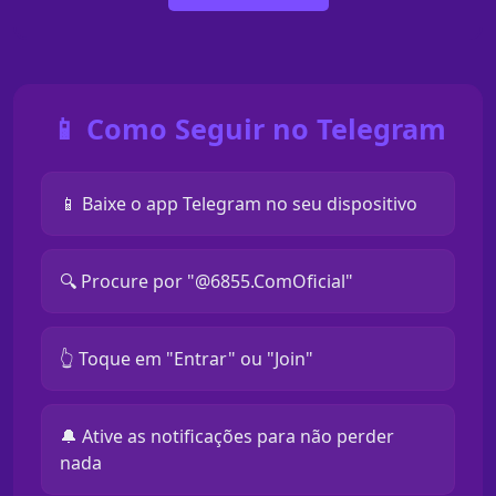
📱 Como Seguir no Telegram
📱 Baixe o app Telegram no seu dispositivo
🔍 Procure por "@6855.ComOficial"
👆 Toque em "Entrar" ou "Join"
🔔 Ative as notificações para não perder
nada