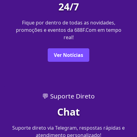
24/7
Fique por dentro de todas as novidades,
promoções e eventos da 688F.Com em tempo
real!
Ver Notícias
💬 Suporte Direto
Chat
Suporte direto via Telegram, respostas rápidas e
atendimento personalizado!