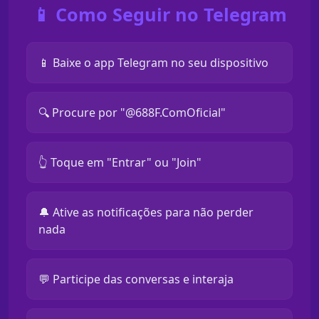
📱 Como Seguir no Telegram
📱 Baixe o app Telegram no seu dispositivo
🔍 Procure por "@688F.ComOficial"
👆 Toque em "Entrar" ou "Join"
🔔 Ative as notificações para não perder
nada
💬 Participe das conversas e interaja