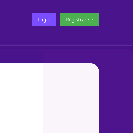
Login
Registrar-se