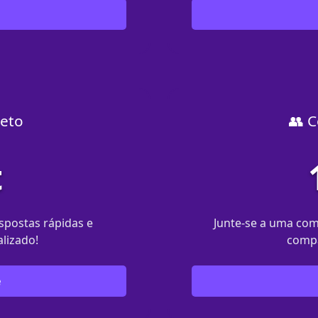
reto
👥 
t
espostas rápidas e
Junte-se a uma com
lizado!
compa
e