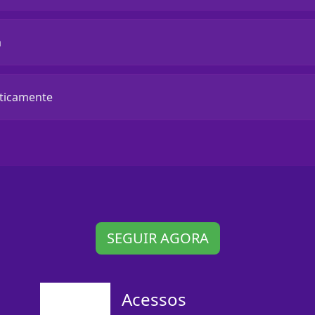
a
aticamente
SEGUIR AGORA
Acessos