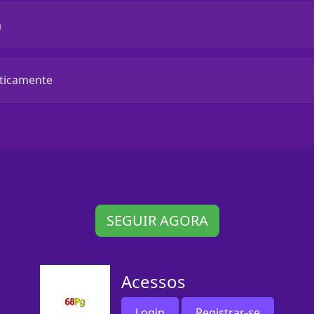
a
aticamente
SEGUIR AGORA
Acessos
Login
Registrar-se