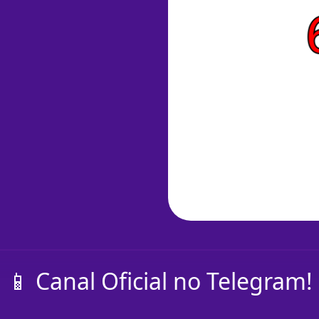
📱 Canal Oficial no Telegram!