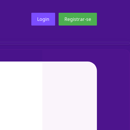
Login
Registrar-se