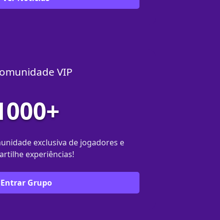
Comunidade VIP
1000+
unidade exclusiva de jogadores e
rtilhe experiências!
Entrar Grupo