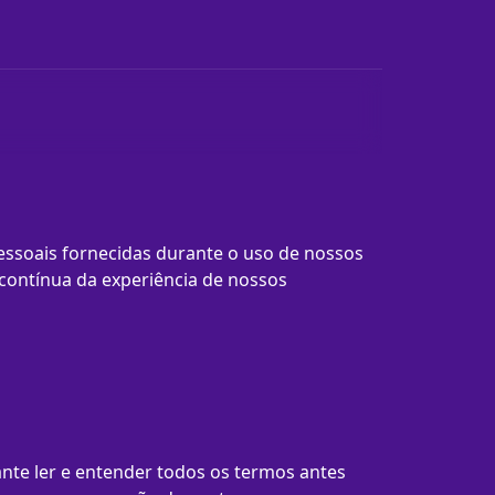
essoais fornecidas durante o uso de nossos
 contínua da experiência de nossos
nte ler e entender todos os termos antes