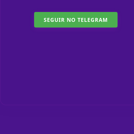
SEGUIR NO TELEGRAM