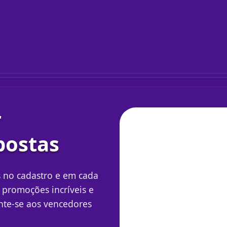
r
postas
 no cadastro e em cada
 promoções incríveis e
unte-se aos vencedores