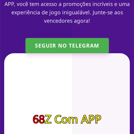
APP, você tem acesso a promoções incríveis e uma
experiência de jogo inigualável. Junte-se aos
vencedores agora!
SEGUIR NO TELEGRAM