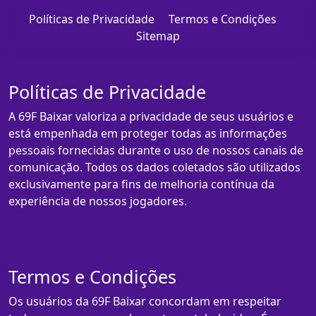
Políticas de Privacidade
Termos e Condições
Sitemap
Políticas de Privacidade
A 69F Baixar valoriza a privacidade de seus usuários e
está empenhada em proteger todas as informações
pessoais fornecidas durante o uso de nossos canais de
comunicação. Todos os dados coletados são utilizados
exclusivamente para fins de melhoria contínua da
experiência de nossos jogadores.
Termos e Condições
Os usuários da 69F Baixar concordam em respeitar