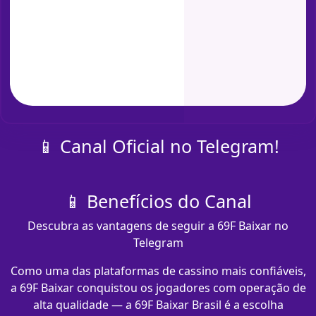
📱 Canal Oficial no Telegram!
📱 Benefícios do Canal
Descubra as vantagens de seguir a 69F Baixar no
Telegram
Como uma das plataformas de cassino mais confiáveis,
a 69F Baixar conquistou os jogadores com operação de
alta qualidade — a 69F Baixar Brasil é a escolha