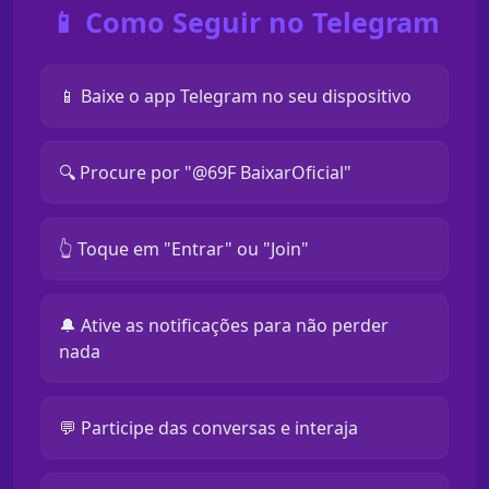
📱 Como Seguir no Telegram
📱 Baixe o app Telegram no seu dispositivo
🔍 Procure por "@69F BaixarOficial"
👆 Toque em "Entrar" ou "Join"
🔔 Ative as notificações para não perder
nada
💬 Participe das conversas e interaja