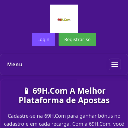
Login
Registrar-se
Menu
📱 69H.Com A Melhor
Plataforma de Apostas
Cadastre-se na 69H.Com para ganhar bônus no
cadastro e em cada recarga. Com a 69H.Com, você