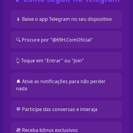
📱 Baixe o app Telegram no seu dispositivo
🔍 Procure por "@69H.ComOficial"
👆 Toque em "Entrar" ou "Join"
🔔 Ative as notificações para não perder
nada
💬 Participe das conversas e interaja
🎁 Receba bônus exclusivos