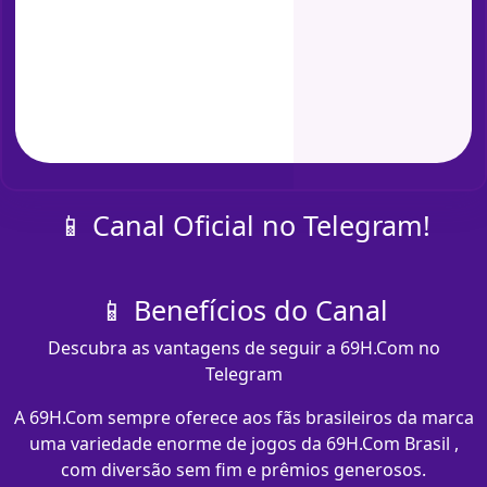
📱 Canal Oficial no Telegram!
📱 Benefícios do Canal
Descubra as vantagens de seguir a 69H.Com no
Telegram
A 69H.Com sempre oferece aos fãs brasileiros da marca
uma variedade enorme de jogos da 69H.Com Brasil ,
com diversão sem fim e prêmios generosos.