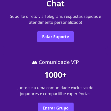
Chat
Suporte direto via Telegram, respostas rápidas e
atendimento personalizado!
Falar Suporte
👥 Comunidade VIP
1000+
Junte-se a uma comunidade exclusiva de
jogadores e compartilhe experiências!
Entrar Grupo