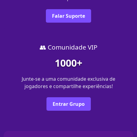
Falar Suporte
👥 Comunidade VIP
1000+
Junte-se a uma comunidade exclusiva de
jogadores e compartilhe experiências!
Entrar Grupo