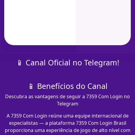
📱 Canal Oficial no Telegram!
📱 Benefícios do Canal
Descubra as vantagens de seguir a 7359 Com Login no
Telegram
A 7359 Com Login reúne uma equipe internacional de
especialistas — a plataforma 7359 Com Login Brasil
proporciona uma experiência de jogo de alto nível com