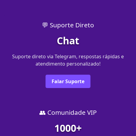
💬 Suporte Direto
Chat
Suporte direto via Telegram, respostas rápidas e
atendimento personalizado!
Falar Suporte
👥 Comunidade VIP
1000+