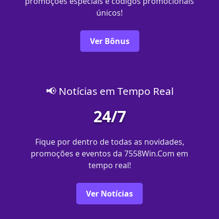
promoções especiais e códigos promocionais
únicos!
Ver Bônus
📢 Notícias em Tempo Real
24/7
Fique por dentro de todas as novidades,
promoções e eventos da 7558Win.Com em
tempo real!
Ver Notícias