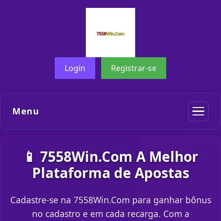
Login
Registrar-se
Menu
📱 7558Win.Com A Melhor
Plataforma de Apostas
Cadastre-se na 7558Win.Com para ganhar bônus
no cadastro e em cada recarga. Com a