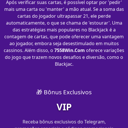
Após verificar suas cartas, é possível optar por 'pedir'
mais uma carta ou 'manter' a mão atual. Se a soma das
cartas do jogador ultrapassar 21, ele perde
automaticamente, o que se chama de 'estourar'. Uma
das estratégias mais populares no Blackjack é a
contagem de cartas, que pode oferecer uma vantagem
ao jogador, embora seja desestimulado em muitos
cassinos. Além disso, o
7558Win.Com
oferece variações
do jogo que trazem novos desafios e diversão, como o
Blackjac.
🎁 Bônus Exclusivos
VIP
Receba bônus exclusivos do Telegram,