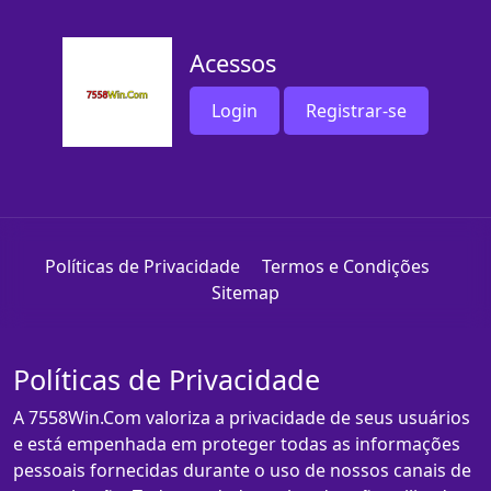
Acessos
Login
Registrar-se
Políticas de Privacidade
Termos e Condições
Sitemap
Políticas de Privacidade
A 7558Win.Com valoriza a privacidade de seus usuários
e está empenhada em proteger todas as informações
pessoais fornecidas durante o uso de nossos canais de