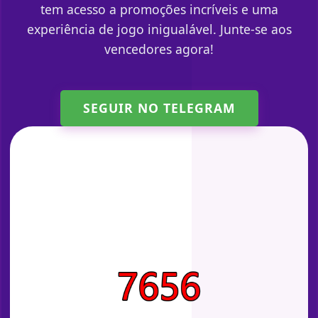
tem acesso a promoções incríveis e uma
experiência de jogo inigualável. Junte-se aos
vencedores agora!
SEGUIR NO TELEGRAM