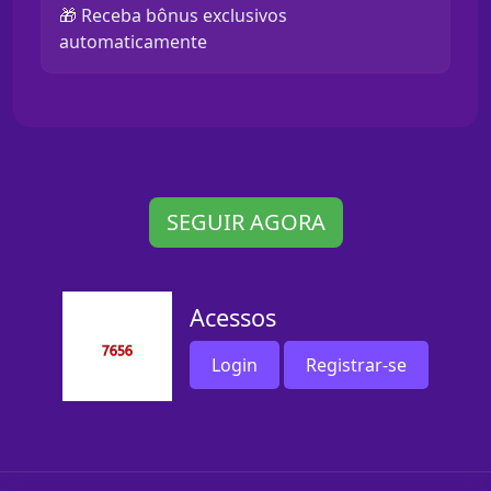
🎁 Receba bônus exclusivos
automaticamente
SEGUIR AGORA
Acessos
Login
Registrar-se