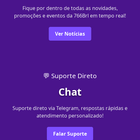
Fique por dentro de todas as novidades,
promoções e eventos da 766Brl em tempo real!
Ver Notícias
💬 Suporte Direto
Chat
Suporte direto via Telegram, respostas rápidas e
atendimento personalizado!
Falar Suporte