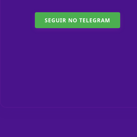
SEGUIR NO TELEGRAM