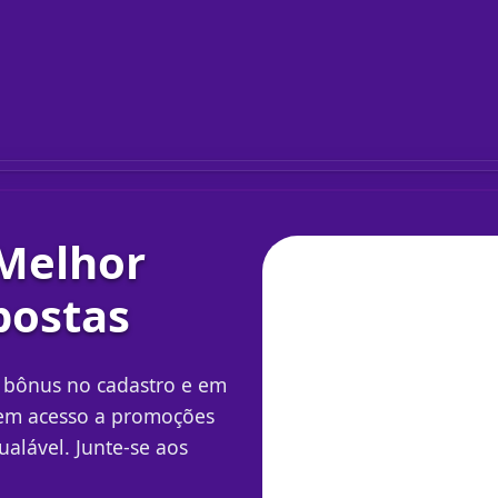
 Melhor
postas
r bônus no cadastro e em
tem acesso a promoções
ualável. Junte-se aos