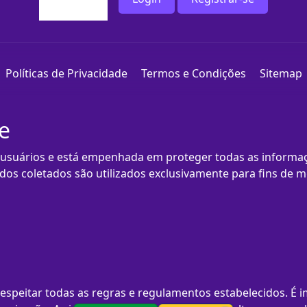
Políticas de Privacidade
Termos e Condições
Sitemap
de
us usuários e está empenhada em proteger todas as informa
os coletados são utilizados exclusivamente para fins de m
speitar todas as regras e regulamentos estabelecidos. É i