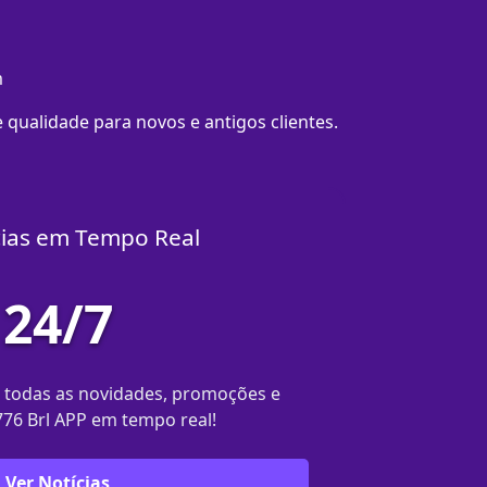
m
 qualidade para novos e antigos clientes.
cias em Tempo Real
24/7
e todas as novidades, promoções e
776 Brl APP em tempo real!
Ver Notícias