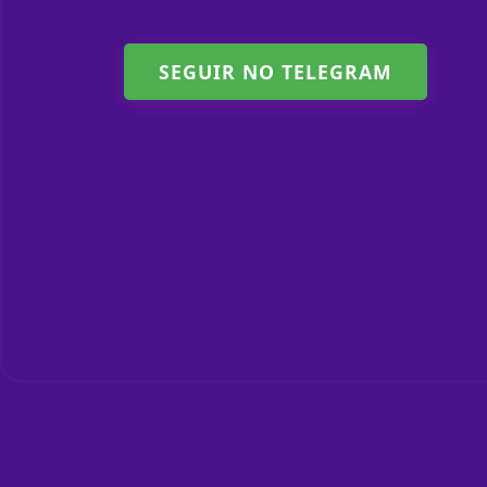
SEGUIR NO TELEGRAM