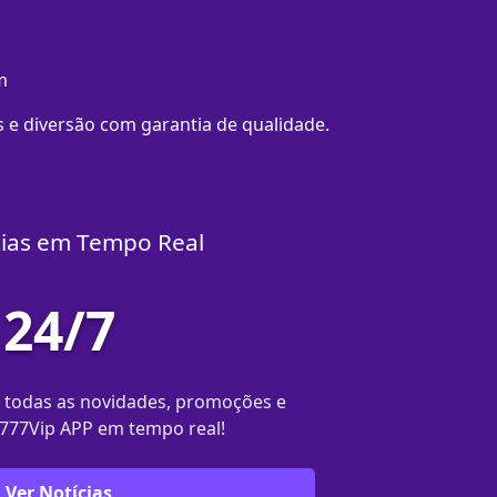
m
 e diversão com garantia de qualidade.
cias em Tempo Real
24/7
e todas as novidades, promoções e
7777Vip APP em tempo real!
Ver Notícias