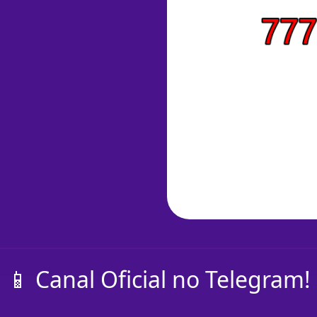
📱 Canal Oficial no Telegram!