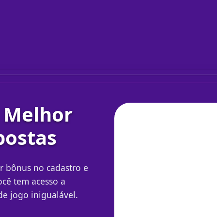
A Melhor
postas
r bônus no cadastro e
ocê tem acesso a
e jogo inigualável.