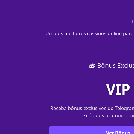
Um dos melhores cassinos online para 
🎁 Bônus Exclu
VIP
Receba bônus exclusivos do Telegra
e códigos promocionai
Ver Bônus