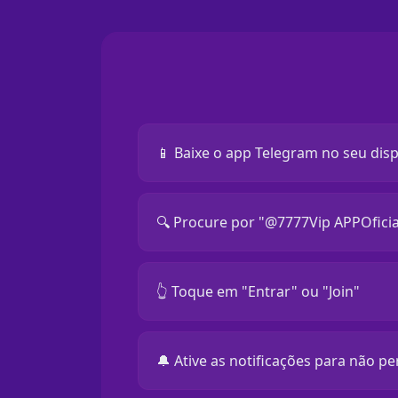
📱 Baixe o app Telegram no seu disp
🔍 Procure por "@7777Vip APPOficia
👆 Toque em "Entrar" ou "Join"
🔔 Ative as notificações para não p