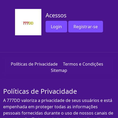
Acessos
Login
Registrar-se
Políticas de Privacidade
Termos e Condições
Sitemap
Políticas de Privacidade
A 777DD valoriza a privacidade de seus usuários e está
empenhada em proteger todas as informações
pessoais fornecidas durante o uso de nossos canais de