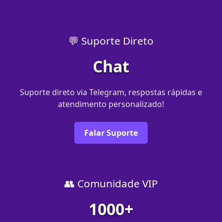
💬 Suporte Direto
Chat
Suporte direto via Telegram, respostas rápidas e
atendimento personalizado!
Falar Suporte
👥 Comunidade VIP
1000+