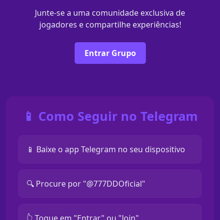
Junte-se a uma comunidade exclusiva de
jogadores e compartilhe experiências!
Entrar Grupo
📱 Como Seguir no Telegram
📱 Baixe o app Telegram no seu dispositivo
🔍 Procure por "@777DDOficial"
👆 Toque em "Entrar" ou "Join"