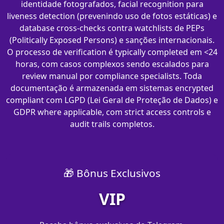
identidade fotografados, facial recognition para
liveness detection (prevenindo uso de fotos estáticas) e
database cross-checks contra watchlists de PEPs
(Politically Exposed Persons) e sanções internacionais.
O processo de verification é typically completed em <24
horas, com casos complexos sendo escalados para
review manual por compliance specialists. Toda
documentação é armazenada em sistemas encrypted
compliant com LGPD (Lei Geral de Proteção de Dados) e
GDPR where applicable, com strict access controls e
audit trails completos.
🎁 Bônus Exclusivos
VIP