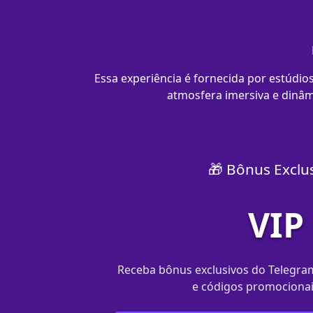
Essa experiência é fornecida por estúdios
atmosfera imersiva e dinâm
🎁 Bônus Exclu
VIP
Receba bônus exclusivos do Telegra
e códigos promocionai