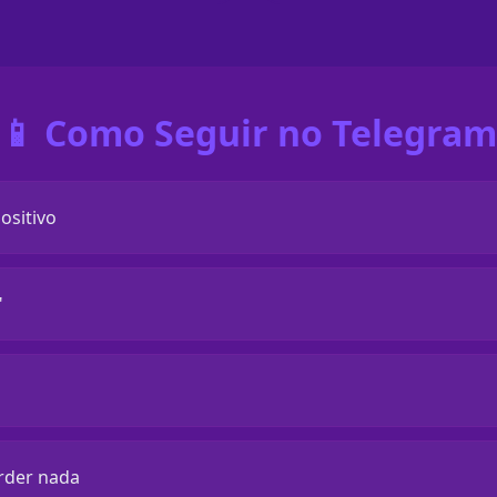
📱 Como Seguir no Telegram
ositivo
"
erder nada