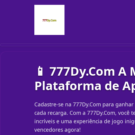
📱 777Dy.Com A 
Plataforma de A
Cadastre-se na 777Dy.Com para ganhar
cada recarga. Com a 777Dy.Com, você 
incríveis e uma experiência de jogo inig
vencedores agora!