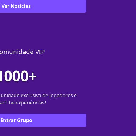
Ver Notícias
Comunidade VIP
1000+
unidade exclusiva de jogadores e
rtilhe experiências!
Entrar Grupo