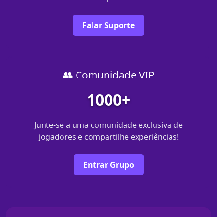
Falar Suporte
👥 Comunidade VIP
1000+
Junte-se a uma comunidade exclusiva de
jogadores e compartilhe experiências!
Entrar Grupo