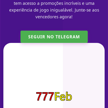
tem acesso a promoções incríveis e uma
experiência de jogo inigualável. Junte-se aos
vencedores agora!
SEGUIR NO TELEGRAM