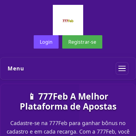
Login
Registrar-se
Menu
📱 777Feb A Melhor
Plataforma de Apostas
Cadastre-se na 777Feb para ganhar bônus no
cadastro e em cada recarga. Com a 777Feb, você