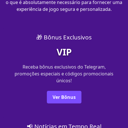
o que é absolutamente necessário para fornecer uma
experiência de jogo segura e personalizada.
🎁 Bônus Exclusivos
VIP
Receba bônus exclusivos do Telegram,
promoções especiais e códigos promocionais
únicos!
Ver Bônus
📢 Notícias em Tempo Real