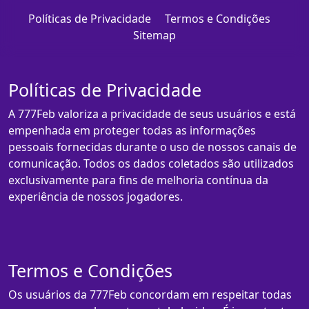
Políticas de Privacidade
Termos e Condições
Sitemap
Políticas de Privacidade
A 777Feb valoriza a privacidade de seus usuários e está
empenhada em proteger todas as informações
pessoais fornecidas durante o uso de nossos canais de
comunicação. Todos os dados coletados são utilizados
exclusivamente para fins de melhoria contínua da
experiência de nossos jogadores.
Termos e Condições
Os usuários da 777Feb concordam em respeitar todas